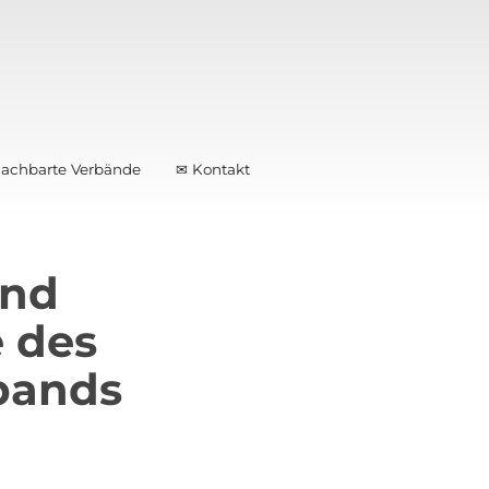
achbarte Verbände
✉ Kontakt
und
 des
bands